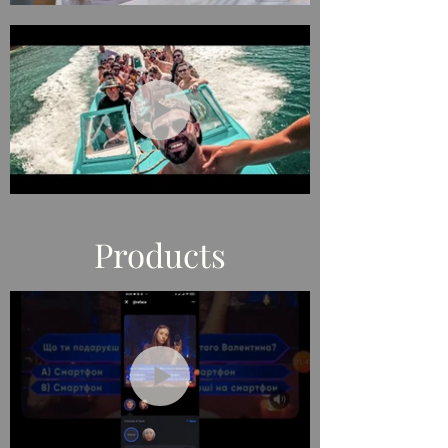
Не
в
галереї
Products