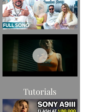
Не
в
галереї
Tutorials