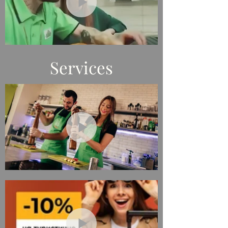
Не
в
галереї
Services